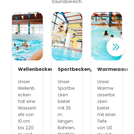
Saunabereich.
Wellenbecken
Sportbecken/Sprungturm
Warmwasserb
Unser
Unser
Unser
Wellenb
Sportbe
Warmw
ecken
cken
asserbe
hat eine
bietet
cken
Wasserti
mit 25
bietet
efe von
m
mit einer
10 cm
langen
Tiefe
bis 2,20
Bahnen,
von 1,10