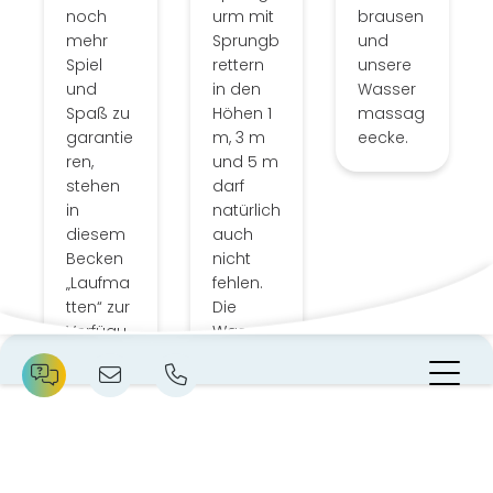
noch
urm mit
brausen
mehr
Sprungb
und
Spiel
rettern
unsere
und
in den
Wasser
Spaß zu
Höhen 1
massag
garantie
m, 3 m
eecke.
ren,
und 5 m
stehen
darf
in
natürlich
diesem
auch
Becken
nicht
„Laufma
fehlen.
tten“ zur
Die
Verfügu
Wassert
ng.
empera
N
tur liegt
bei etwa
28 °C.