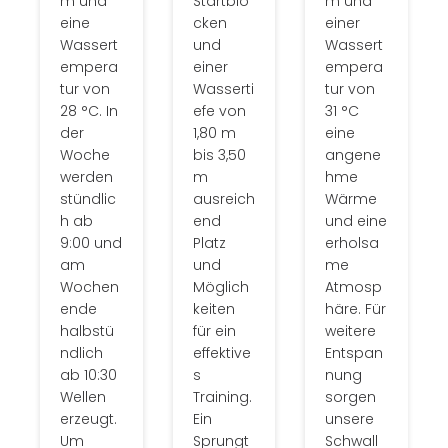
m und
Startblö
m und
eine
cken
einer
Wassert
und
Wassert
empera
einer
empera
tur von
Wasserti
tur von
28 °C. In
efe von
31 °C
der
1,80 m
eine
Woche
bis 3,50
angene
werden
m
hme
stündlic
ausreich
Wärme
h ab
end
und eine
9:00 und
Platz
erholsa
am
und
me
Wochen
Möglich
Atmosp
ende
keiten
häre. Für
halbstü
für ein
weitere
ndlich
effektive
Entspan
ab 10:30
s
nung
Wellen
Training.
sorgen
erzeugt.
Ein
unsere
Um
Sprungt
Schwall