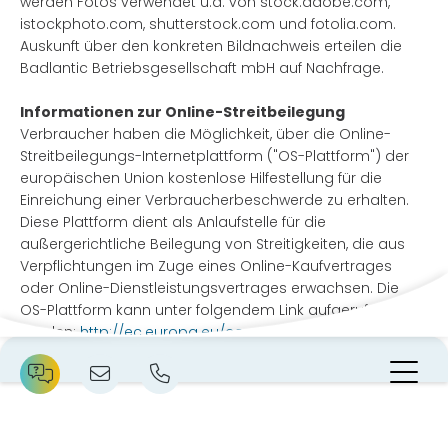
werden Fotos verwendet u.a. von stock.adobe.com,
istockphoto.com, shutterstock.com und fotolia.com.
Auskunft über den konkreten Bildnachweis erteilen die
Badlantic Betriebsgesellschaft mbH auf Nachfrage.
Informationen zur Online-Streitbeilegung
Verbraucher haben die Möglichkeit, über die Online-
Streitbeilegungs-Internetplattform ("OS-Plattform") der
europäischen Union kostenlose Hilfestellung für die
Einreichung einer Verbraucherbeschwerde zu erhalten.
Diese Plattform dient als Anlaufstelle für die
außergerichtliche Beilegung von Streitigkeiten, die aus
Verpflichtungen im Zuge eines Online-Kaufvertrages
oder Online-Dienstleistungsvertrages erwachsen. Die
OS-Plattform kann unter folgendem Link aufgerufen
werden:
http://ec.europa.eu/consumers/odr
N
Website-Footer mit Kontakt & Serviceinformationen